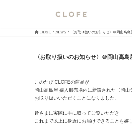
コ
ナ
ン
ビ
テ
ゲ
ン
ー
ツ
シ
HOME
NEWS
〈お取り扱いのお知らせ〉＠岡山高島
へ
ョ
ス
ン
キ
に
ッ
移
〈お取り扱いのお知らせ〉＠岡山高島
プ
動
最
2026年7月1日
2026年7月1日
clofe_off
終
更
新
このたび CLOFEの商品が
日
岡山高島屋 婦人服売場内に新設された〈岡山
時
:
お取り扱いいただくことになりました。
皆さまに実際に手に取ってご覧いただき
これまで以上に身近にお届けできることを嬉