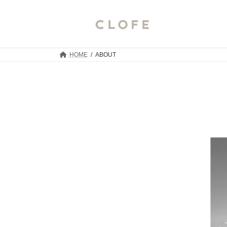
コ
ナ
ン
ビ
テ
ゲ
ン
ー
ツ
シ
HOME
ABOUT
へ
ョ
ス
ン
キ
に
ッ
移
プ
動